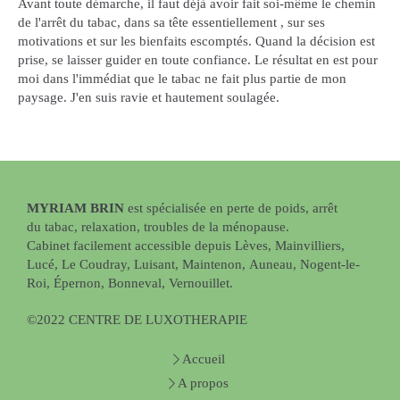
Avant toute démarche, il faut déjà avoir fait soi-même le chemin
de l'arrêt du tabac, dans sa tête essentiellement , sur ses
motivations et sur les bienfaits escomptés. Quand la décision est
prise, se laisser guider en toute confiance. Le résultat en est pour
moi dans l'immédiat que le tabac ne fait plus partie de mon
paysage. J'en suis ravie et hautement soulagée.
MYRIAM BRIN
est spécialisée en perte de poids, arrêt
du tabac, relaxation, troubles de la ménopause.
Cabinet facilement accessible depuis Lèves, Mainvilliers,
Lucé, Le Coudray, Luisant, Maintenon, Auneau, Nogent-le-
Roi, Épernon, Bonneval, Vernouillet.
©2022 CENTRE DE LUXOTHERAPIE
Accueil
A propos